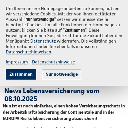
Login
S
Um Ihnen unsere Homepage anbieten zu können, nutzen
wir verschiedene Cookies. Mit der von Ihnen getätigten
Auswahl "
Nur notwendige
" setzen wir nur essentielle
benötigte Cookies. Um alle Funktionen der Homepage zu
nutzen, klicken Sie bitte auf "
Zustimmen
". Diese
Einwilligung können Sie jederzeit für die Zukunft über den
BU-Vorsorge und Risikoleben
Menüpunkt
Datenschutz
widerrufen. Die vollständigen
Informationen finden Sie ebenfalls in unseren
mit erhöhten
Datenschutzhinweisen
.
Untersuchungsgrenzen
Impressum
-
Datenschutzhinweise
Zustimmen
Nur notwendige
Auf dieser Seite:
Vorteile
News Lebensversicherung vom
Top BU-Vorsorge für attraktive Zielgruppen
08.10.2025
Übersicht Untersuchungsgrenzen
Nun ist es noch einfacher, einen hohen Versicherungs­schutz in
Wichtige Unterlagen
der Arbeitskraftabsicherung der Continentale und in der
EUROPA Risiko­lebens­versicherung abzusichern!
Ansprechpartner