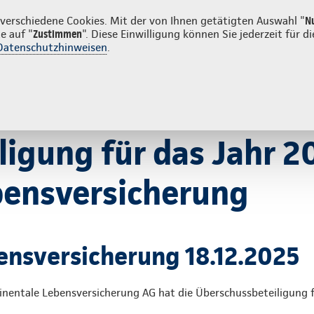
erschiedene Cookies. Mit der von Ihnen getätigten Auswahl "
N
e auf "
Zustimmen
". Diese Einwilligung können Sie jederzeit für
Datenschutzhinweisen
.
erung
Service
gung für das Jahr 2026
igung für das Jahr 2
bensversicherung
nsversicherung 18.12.2025
inentale Lebensversicherung AG hat die Überschussbeteiligung 