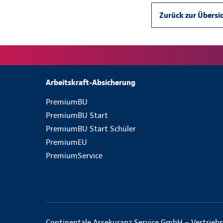
Zurück zur Übersi
Arbeitskraft-Absicherung
PremiumBU
PremiumBU Start
PremiumBU Start Schüler
PremiumEU
PremiumService
Continentale Assekuranz Service GmbH – Vertriebs