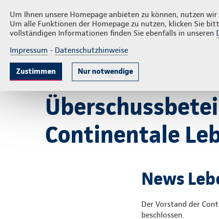
Rechner
Maklerpost
Presse
Um Ihnen unsere Homepage anbieten zu können, nutzen wir v
Um alle Funktionen der Homepage zu nutzen, klicken Sie bitt
vollständigen Informationen finden Sie ebenfalls in unseren
Impressum
-
Datenschutzhinweise
Arbeitskraft-Absicherung
Lebensversich
Zustimmen
Nur notwendige
Startseite
Service
News
2025
Überschussbeteili
Überschussbeteil
Continentale Le
News Lebe
Der Vorstand der Cont
beschlossen.