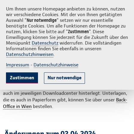
Login
S
Um Ihnen unsere Homepage anbieten zu können, nutzen
wir verschiedene Cookies. Mit der von Ihnen getätigten
Auswahl "
Nur notwendige
" setzen wir nur essentielle
benötigte Cookies. Um alle Funktionen der Homepage zu
nutzen, klicken Sie bitte auf "
Zustimmen
". Diese
Einwilligung können Sie jederzeit für die Zukunft über den
Neue und geänderte LV-
Menüpunkt
Datenschutz
widerrufen. Die vollständigen
Informationen finden Sie ebenfalls in unseren
Druckstücke
Datenschutzhinweisen
.
Impressum
-
Datenschutzhinweise
News Lebensversicherung
Zustimmen
Nur notwendige
Hier finden Sie eine Übersicht zu allen Druckstücken, die neu
oder geändert/aktualisiert wurden. Alle Unterlagen sind
auch im jeweiligen Downloadcenter hinterlegt. Unterlagen,
die es auch in Papierform gibt, können Sie über unser
Back-
Office in Wien
bestellen.
Änderungen zum 02.04.2024