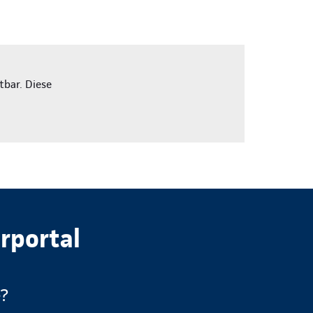
tbar. Diese
rportal
e?