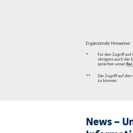
Ergänzende Hinweise:
*
Für den Zugriff auf
übrigens auch der 
sprechen unser
Bac
**
Der Zugriff auf den
zu können.
News – Un