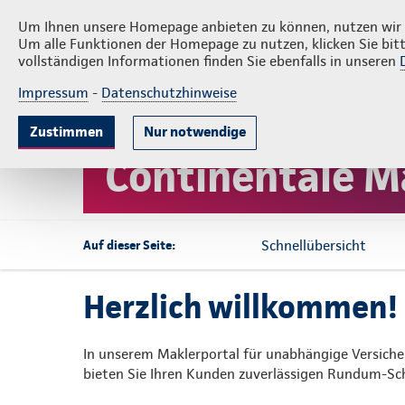
Rechner
Maklerpost
Presse
Um Ihnen unsere Homepage anbieten zu können, nutzen wir v
Um alle Funktionen der Homepage zu nutzen, klicken Sie bitt
vollständigen Informationen finden Sie ebenfalls in unseren
Impressum
-
Datenschutzhinweise
Arbeitskraft-Absicherung
Lebensversich
Zustimmen
Nur notwendige
Continentale M
Schnellübersicht
Auf dieser Seite:
Herzlich willkommen!
In unserem Maklerportal für unabhängige Versicher
bieten Sie Ihren Kunden zuverlässigen Rundum-Schu